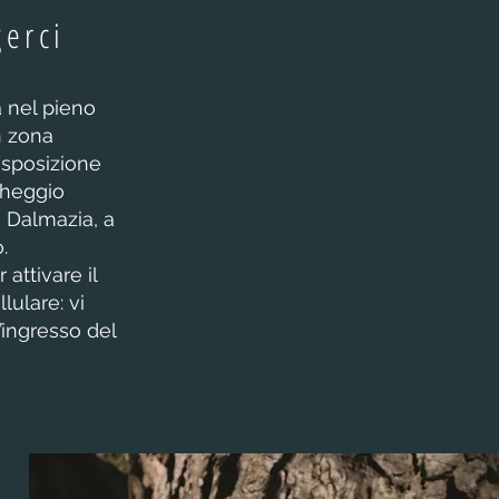
gerci
a nel pieno
in zona
isposizione
rcheggio
a Dalmazia, a
.
attivare il
lulare: vi
’ingresso del