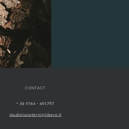
CONTACT
NEED ASSISTANCE?
+ 39 0744 - 401767
studioluceterni@libero.it