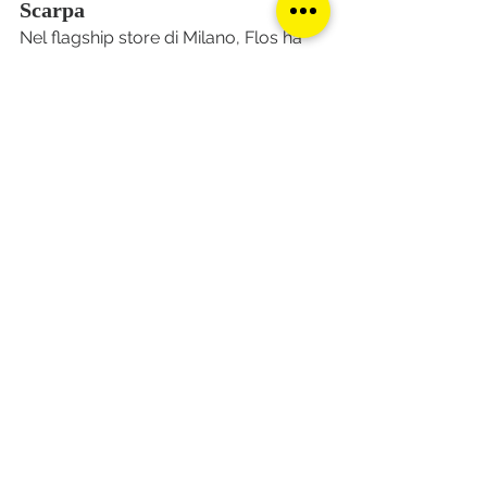
Scarpa
Nel flagship store di Milano, Flos ha 
reso omaggio al grande 
Tobia 
Scarpa
, figura storica del marchio, 
presentando due edizioni speciali:
Biagio Onyx Edition
, la celebre 
lampada da tavolo in marmo, ora 
realizzata in un’esclusiva variante 
in onice color miele.
Una nuova versione della 
Seki-
Han
, aggiornata con una 
sorgente luminosa tubolare, 
fedele all’anima originale ma 
proiettata nel presente.